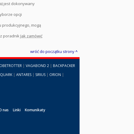
a) jest dokonywany
yborze opcji
u produkcyjnego, mogą
cz poradnik
Jak zamówić
wróć do początku strony
^
OBETROTTER
|
VAGABOND 2
|
BACKPACKER
QUARK
|
ANTARES
|
SIRIUS
|
ORION
|
O nas
Linki
Komunikaty