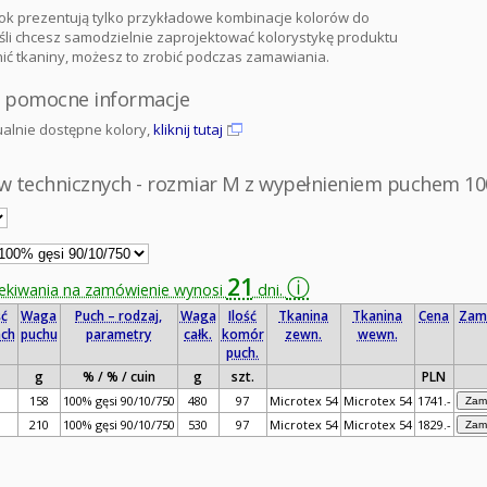
bok prezentują tylko przykładowe kombinacje kolorów do
śli chcesz samodzielnie zaprojektować kolorystykę produktu
nić tkaniny, możesz to zrobić podczas zamawiania.
i pomocne informacje
ualnie dostępne kolory,
kliknij tutaj
w technicznych - rozmiar M z wypełnieniem puchem 10
21
ⓘ
zekiwania na zamówienie wynosi
dni.
ć
Waga
Puch – rodzaj,
Waga
Ilość
Tkanina
Tkanina
Cena
Za
ach
puchu
parametry
całk.
komór
zewn.
wewn.
puch.
g
% / % / cuin
g
szt.
PLN
158
100% gęsi 90/10/750
480
97
Microtex 54
Microtex 54
1741.-
210
100% gęsi 90/10/750
530
97
Microtex 54
Microtex 54
1829.-