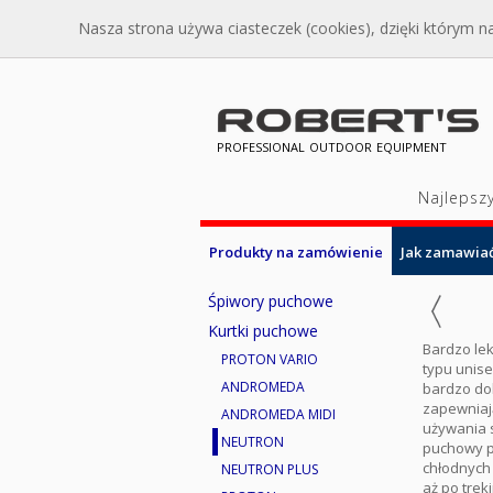
Nasza strona używa ciasteczek (cookies), dzięki którym na
professional outdoor equipment
Najlepsz
Produkty na zamówienie
Jak zamawia
Śpiwory puchowe
Kurtki puchowe
Bardzo le
PROTON VARIO
typu unis
ANDROMEDA
bardzo dob
zapewniaj
ANDROMEDA MIDI
używania s
NEUTRON
puchowy p
chłodnych
NEUTRON PLUS
aż po trek