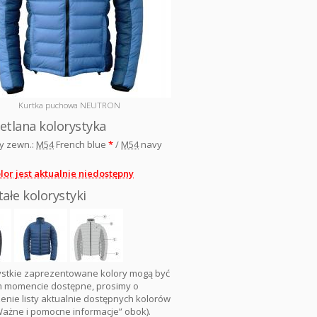
Kurtka puchowa NEUTRON
etlana kolorystyka
y zewn.:
M54
French blue
*
/
M54
navy
lor jest aktualnie niedostępny
ałe kolorystyki
ystkie zaprezentowane kolory mogą być
 momencie dostępne, prosimy o
nie listy aktualnie dostępnych kolorów
Ważne i pomocne informacje” obok).