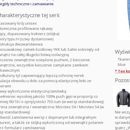
egóły techniczne i zamawianie
arakterystyczne tej serii:
asowany krój unisex
tomicznie profilowane rękawy
jący, dopasowany kołnierz (stójka)
ory typu H (szwy dystansowe)
strukcja dwuwarstwowa
nosuwakowy zamek kostkowy YKK lub Salmi osłonięty od
Wyświ
ątrz na całej długości listwą izolacyjną
Tkanin
ieszenie zewnętrzne ocieplone puchem, 2 kieszenie
blue
nętrzne, wszystkie kieszenie zamykane zamkiem
skawicznym
* Ten ko
edłużony tył zapewniający lepszą ochronę nerek
Pozost
ulacja obwodu u dołu za pomocą elastycznej linki ze
perami
awy wykończone elastyczną lamówką
ełnienie: wysokiej jakości 100% puch gęsi w proporcji co
niej 90/10 i o sprężystości 750 cuin (w wersji standardowej)
nina zewnętrzna / wewnętrzna: Microtex 54 / Microtex 54 (w
sji standardowej)
Nie wsz
liwość zamówienia wersji z dopinanym lub integralnym
w danym
turem, a także ze stójką wykończoną od wewnątrz polarem
sprawdze
trz formularz zamówienia)
(patrz „