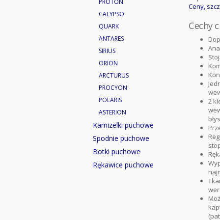
PROTON
Ceny, szcz
CALYPSO
Cechy ch
QUARK
ANTARES
Dop
Ana
SIRIUS
Sto
ORION
Kom
Kon
ARCTURUS
Jed
PROCYON
wewn
POLARIS
2 k
wew
ASTERION
bły
Kamizelki puchowe
Prz
Reg
Spodnie puchowe
sto
Botki puchowe
Ręk
Wyp
Rękawice puchowe
najm
Tka
wer
Moż
kap
(pa