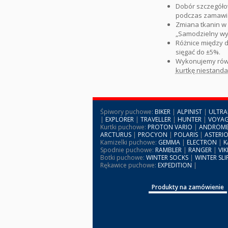
Dobór szczegóło
podczas zamawi
Zmiana tkanin w 
„Samodzielny wyb
Różnice między 
sięgać do ±5%.
Wykonujemy równ
kurtkę niestand
Śpiwory puchowe:
BIKER
|
ALPINIST
|
ULTRA
|
EXPLORER
|
TRAVELLER
|
HUNTER
|
VOYAG
Kurtki puchowe:
PROTON VARIO
|
ANDROM
ARCTURUS
|
PROCYON
|
POLARIS
|
ASTERI
Kamizelki puchowe:
GEMMA
|
ELECTRON
|
K
Spodnie puchowe:
RAMBLER
|
RANGER
|
VIK
Botki puchowe:
WINTER SOCKS
|
WINTER SLI
Rękawice puchowe:
EXPEDITION
|
Produkty na zamówienie