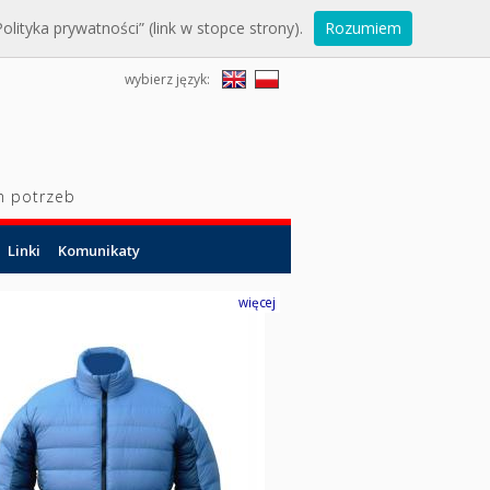
lityka prywatności” (link w stopce strony).
Rozumiem
wybierz język:
h potrzeb
Linki
Komunikaty
więcej