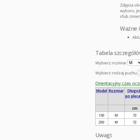
Zdjęcia o
wyboru. Je
i/lub zmie
Ważne 
Akt
Tabela szczegółó
Wybierz rozmiar
Wybierz rodzaj puchu
Orientacyjny czas oc
Model
Rozmiar
Długoś
po plec
cm
150
M
72
200
M
72
Uwagi: