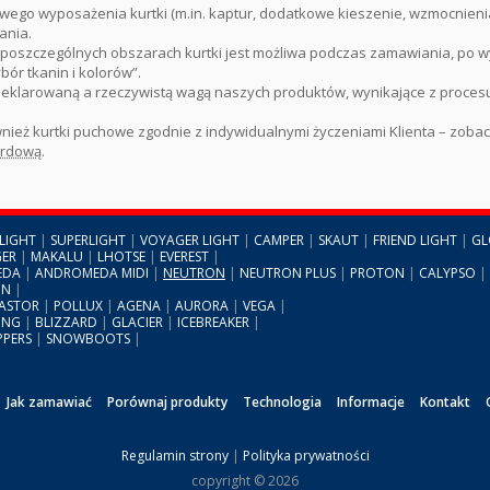
wego wyposażenia kurtki (m.in. kaptur, dodatkowe kieszenie, wzmocnieni
ania.
poszczególnych obszarach kurtki jest możliwa podczas zamawiania, po w
ór tkanin i kolorów”.
deklarowaną a rzeczywistą wagą naszych produktów, wynikające z proces
ież kurtki puchowe zgodnie z indywidualnymi życzeniami Klienta – zoba
ardową
.
LIGHT
|
SUPERLIGHT
|
VOYAGER LIGHT
|
CAMPER
|
SKAUT
|
FRIEND LIGHT
|
GL
ER
|
MAKALU
|
LHOTSE
|
EVEREST
|
EDA
|
ANDROMEDA MIDI
|
NEUTRON
|
NEUTRON PLUS
|
PROTON
|
CALYPSO
|
ON
|
ASTOR
|
POLLUX
|
AGENA
|
AURORA
|
VEGA
|
ING
|
BLIZZARD
|
GLACIER
|
ICEBREAKER
|
PPERS
|
SNOWBOOTS
|
Jak zamawiać
Porównaj produkty
Technologia
Informacje
Kontakt
Regulamin strony
|
Polityka prywatności
copyright © 2026