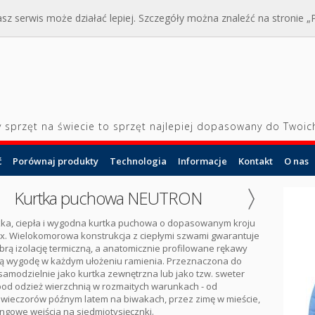
sz serwis może działać lepiej. Szczegóły można znaleźć na stronie „Po
y sprzęt na świecie to sprzęt najlepiej dopasowany do Twoic
ć
Porównaj produkty
Technologia
Informacje
Kontakt
O nas
Kurtka puchowa NEUTRON
kka, ciepła i wygodna kurtka puchowa o dopasowanym kroju
ex. Wielokomorowa konstrukcja z ciepłymi szwami gwarantuje
rą izolację termiczną, a anatomicznie profilowane rękawy
ą wygodę w każdym ułożeniu ramienia. Przeznaczona do
amodzielnie jako kurtka zewnętrzna lub jako tzw. sweter
od odzież wierzchnią w rozmaitych warunkach - od
 wieczorów późnym latem na biwakach, przez zimę w mieście,
ingowe wejścia na siedmiotysięcznki.