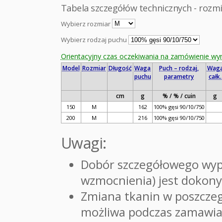
Tabela szczegółów technicznych - rozm
Wybierz rozmiar
Wybierz rodzaj puchu
Orientacyjny czas oczekiwania na zamówienie wy
Model
Rozmiar
Długość
Waga
Puch – rodzaj,
Wag
puchu
parametry
całk.
cm
g
% / % / cuin
g
150
M
162
100% gęsi 90/10/750
200
M
216
100% gęsi 90/10/750
Uwagi:
Dobór szczegółowego wyp
wzmocnienia) jest dokon
Zmiana tkanin w poszczeg
możliwa podczas zamawian