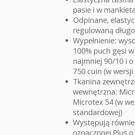
pasie i w mankie
Odpinane, elastycz
regulowaną długo
Wypełnienie: wysok
100% puch gęsi w 
najmniej 90/10 i o
750 cuin (w wersj
Tkanina zewnętrz
wewnętrzna: Micr
Microtex 54 (w wer
standardowej)
Występują również
oznaczonej Plus o