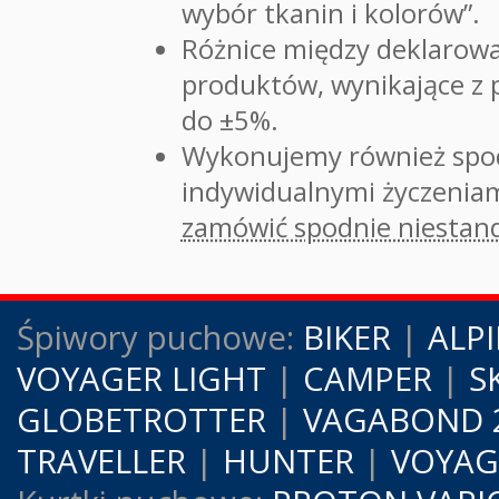
wybór tkanin i kolorów”.
Różnice między deklarowa
produktów, wynikające z 
do ±5%.
Wykonujemy również spod
indywidualnymi życzeniam
zamówić spodnie niesta
Śpiwory puchowe:
BIKER
|
ALPI
VOYAGER LIGHT
|
CAMPER
|
S
GLOBETROTTER
|
VAGABOND 
TRAVELLER
|
HUNTER
|
VOYAG