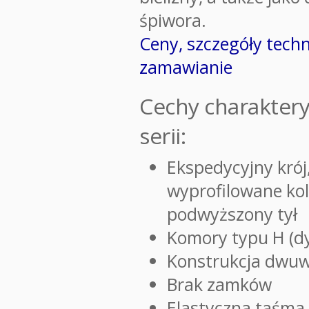
śpiwora.
Ceny, szczegóły techn
zamawianie
Cechy charaktery
serii:
Ekspedycyjny kró
wyprofilowane ko
podwyższony tył
Komory typu H (d
Konstrukcja dwu
Brak zamków
Elastyczna taśm