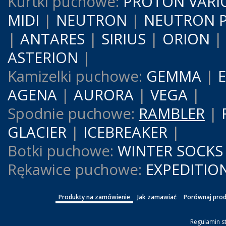
Kurtki puchowe:
PROTON VARI
MIDI
|
NEUTRON
|
NEUTRON 
|
ANTARES
|
SIRIUS
|
ORION
ASTERION
|
Kamizelki puchowe:
GEMMA
|
AGENA
|
AURORA
|
VEGA
|
Spodnie puchowe:
RAMBLER
|
GLACIER
|
ICEBREAKER
|
Botki puchowe:
WINTER SOCKS
Rękawice puchowe:
EXPEDITIO
Produkty na zamówienie
Jak zamawiać
Porównaj prod
Regulamin s