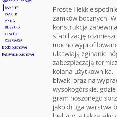
Spodnie puchowe
Proste i lekkie spodn
RAMBLER
RANGER
zamków bocznych. W
VIKING
konstrukcja zapewni
BLIZZARD
stabilizację rozmiesz
GLACIER
ICEBREAKER
mocno wyprofilowane
Botki puchowe
ułatwiają zginanie nó
Rękawice puchowe
zabezpieczają termicz
kolana użytkownika. 
biwaki oraz na wypr
wysokogórskie, gdzie 
gram noszonego sprz
jako druga warstwa b
bielizny, a także jako