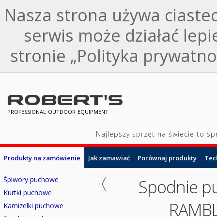
Nasza strona używa ciastec
serwis może działać lepi
stronie „Polityka prywatnoś
professional outdoor equipment
Najlepszy sprzęt na świecie to s
Produkty na zamówienie
Jak zamawiać
Porównaj produkty
Tec
Śpiwory puchowe
Spodnie p
Kurtki puchowe
RAMB
Kamizelki puchowe