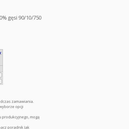
0% gęsi 90/10/750
w
odczas zamawiania.
wyborze opcji
u produkcyjnego, mogą
bacz poradnik
Jak