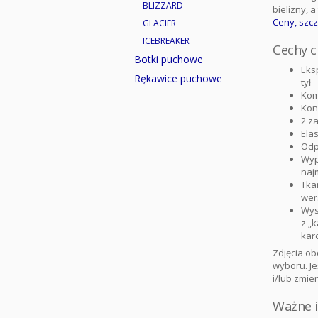
BLIZZARD
bielizny, 
Ceny, szcz
GLACIER
ICEBREAKER
Cechy ch
Botki puchowe
Eks
Rękawice puchowe
tył
Kom
Kon
2 z
Ela
Odp
Wyp
najm
Tka
wer
Wys
z „k
kar
Zdjęcia o
wyboru. Je
i/lub zmie
Ważne 