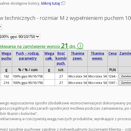
ualnie dostępne kolory,
kliknij tutaj
w technicznych - rozmiar M z wypełnieniem puchem 10
21
ⓘ
zekiwania na zamówienie wynosi
dni.
Waga
Puch – rodzaj,
Waga
Ilość
Tkanina
Tkanina
Cena
Zamó
puchu
parametry
całk.
komór
zewn.
wewn.
puch.
g
% / % / cuin
g
szt.
PLN
162
100% gęsi 90/10/750
27
Microtex 54
Microtex 54
1264.-
216
100% gęsi 90/10/750
27
Microtex 54
Microtex 54
1347.-
wego wyposażenia spodni (dodatkowe wzmocnienia) jest dokonywany p
 poszczególnych obszarach spodni jest możliwa podczas zamawiania, po 
ór tkanin i kolorów”.
deklarowaną a rzeczywistą wagą naszych produktów, wynikające z proces
ież spodnie puchowe zgodnie z indywidualnymi życzeniami Klienta – zo