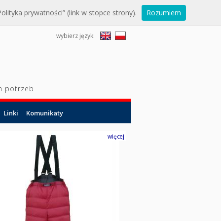
lityka prywatności” (link w stopce strony).
Rozumiem
wybierz język:
h potrzeb
Linki
Komunikaty
więcej