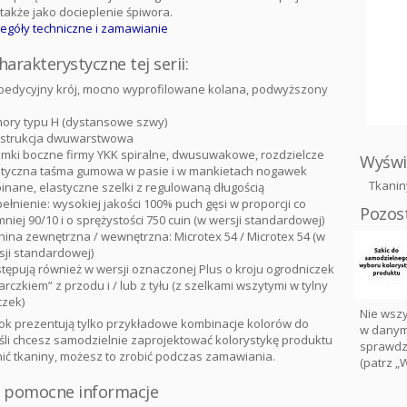
a także jako docieplenie śpiwora.
egóły techniczne i zamawianie
arakterystyczne tej serii:
pedycyjny krój, mocno wyprofilowane kolana, podwyższony
ory typu H (dystansowe szwy)
strukcja dwuwarstwowa
amki boczne firmy YKK spiralne, dwusuwakowe, rozdzielcze
Wyświ
styczna taśma gumowa w pasie i w mankietach nogawek
Tkanin
inane, elastyczne szelki z regulowaną długością
ełnienie: wysokiej jakości 100% puch gęsi w proporcji co
Pozost
niej 90/10 i o sprężystości 750 cuin (w wersji standardowej)
nina zewnętrzna / wewnętrzna: Microtex 54 / Microtex 54 (w
sji standardowej)
tępują również w wersji oznaczonej Plus o kroju ogrodniczek
arczkiem” z przodu i / lub z tyłu (z szelkami wszytymi w tylny
czek)
Nie wsz
bok prezentują tylko przykładowe kombinacje kolorów do
w danym
śli chcesz samodzielnie zaprojektować kolorystykę produktu
sprawdze
nić tkaniny, możesz to zrobić podczas zamawiania.
(patrz „
i pomocne informacje