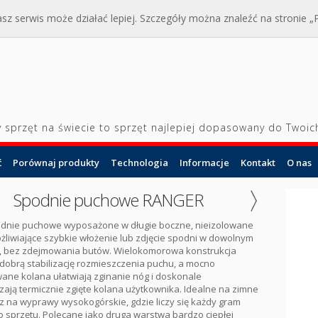
sz serwis może działać lepiej. Szczegóły można znaleźć na stronie „Po
y sprzęt na świecie to sprzęt najlepiej dopasowany do Twoic
ć
Porównaj produkty
Technologia
Informacje
Kontakt
O nas
Spodnie puchowe RANGER
odnie puchowe wyposażone w długie boczne, nieizolowane
liwiające szybkie włożenie lub zdjęcie spodni w dowolnym
 bez zdejmowania butów. Wielokomorowa konstrukcja
dobrą stabilizację rozmieszczenia puchu, a mocno
ane kolana ułatwiają zginanie nóg i doskonale
ają termicznie zgięte kolana użytkownika. Idealne na zimne
z na wyprawy wysokogórskie, gdzie liczy się każdy gram
 sprzętu. Polecane jako druga warstwa bardzo ciepłej