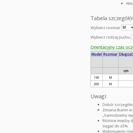
Akt
Tabela szczegółó
Wybierz rozmiar
Wybierz rodzaj puchu
Orientacyjny czas oc
Model
Rozmiar
Długość
cm
150
M
200
M
Uwagi:
Dobór szczegóło
Zmiana tkanin w
„Samodzielny wyb
Różnice między 
sięgać do ±5%.
Wykonujemy równ