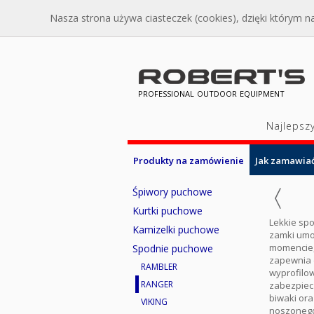
Nasza strona używa ciasteczek (cookies), dzięki którym na
professional outdoor equipment
Najlepsz
Produkty na zamówienie
Jak zamawia
Śpiwory puchowe
Kurtki puchowe
Lekkie sp
Kamizelki puchowe
zamki umoż
momencie,
Spodnie puchowe
zapewnia 
RAMBLER
wyprofilow
RANGER
zabezpiecz
biwaki ora
VIKING
noszonego