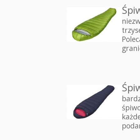
Śpi
niezw
trzys
Polec
gran
Śpi
bardz
śpiwo
każde
poda