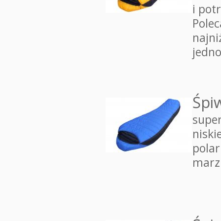
i pot
Polec
najn
jedno
Śpi
supe
niski
polar
marzn