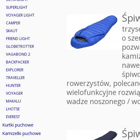
SUPERLIGHT
Śpi
VOYAGER LIGHT
CAMPER
trzys
SKAUT
o sze
FRIEND LIGHT
pozwa
GLOBETROTTER
kamiz
VAGABOND 2
BACKPACKER
nawet
EXPLORER
śpiwo
TRAVELLER
rowerzystów, polecan
HUNTER
wielofunkcyjne rozwią
VOYAGER
wadze noszonego / wo
MAKALU
LHOTSE
EVEREST
Kurtki puchowe
Śpi
Kamizelki puchowe