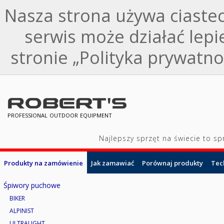
Nasza strona używa ciastec
serwis może działać lepi
stronie „Polityka prywatnoś
professional outdoor equipment
Najlepszy sprzęt na świecie to s
Produkty na zamówienie
Jak zamawiać
Porównaj produkty
Tec
Śpiwory puchowe
BIKER
ALPINIST
ULTRALIGHT