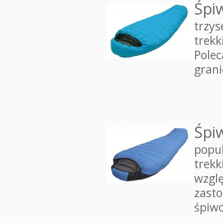
Śpi
trzys
trek
Polec
gran
Śpi
popul
trek
wzglę
zasto
śpiwo