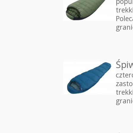
popul
trek
Polec
gran
Śpi
czte
zasto
trekk
gran