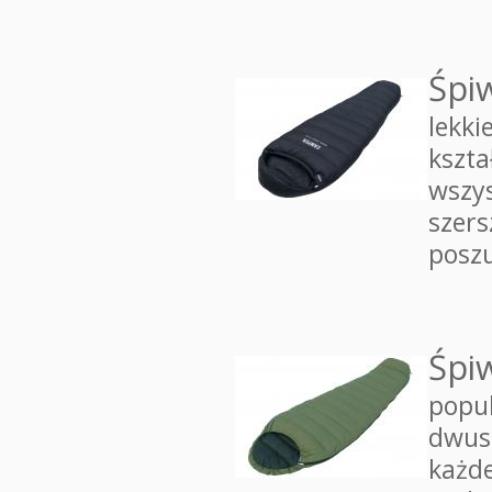
Śpi
lekki
kszta
wszy
szers
posz
Śpi
popul
dwuse
każde