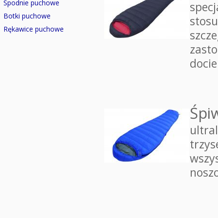
Spodnie puchowe
specj
Botki puchowe
stosu
Rękawice puchowe
szcze
zasto
docie
Śpi
ultra
trzys
wszys
nosz