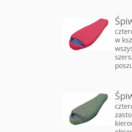
Śpi
czter
w ksz
wszy
szers
posz
Śpi
czte
zasto
kiero
obser