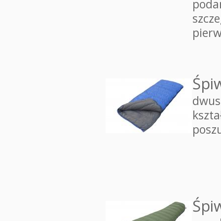
poda
szcz
pier
Śpi
dwus
kszta
poszu
Śpi