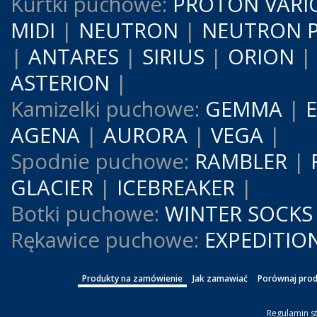
Kurtki puchowe:
PROTON VARI
MIDI
|
NEUTRON
|
NEUTRON 
|
ANTARES
|
SIRIUS
|
ORION
ASTERION
|
Kamizelki puchowe:
GEMMA
|
AGENA
|
AURORA
|
VEGA
|
Spodnie puchowe:
RAMBLER
|
GLACIER
|
ICEBREAKER
|
Botki puchowe:
WINTER SOCKS
Rękawice puchowe:
EXPEDITIO
Produkty na zamówienie
Jak zamawiać
Porównaj prod
Regulamin s