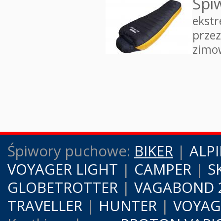
Śpi
ekstr
prze
zimow
Śpiwory puchowe:
BIKER
|
ALPI
VOYAGER LIGHT
|
CAMPER
|
S
GLOBETROTTER
|
VAGABOND 
TRAVELLER
|
HUNTER
|
VOYAG