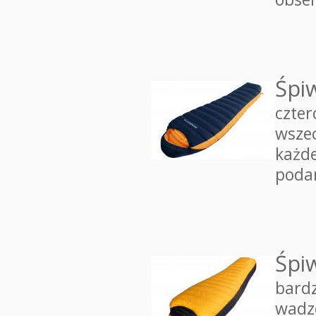
Śpi
czter
wsze
każde
poda
Śpi
bardz
wadze